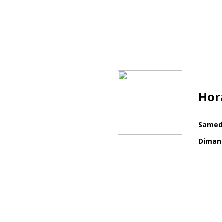
Hot dog, vin chaud, cookies.
En 2024, nous avons remis un ch
l'AFM Téléthon à l'issu du week
Hora
Samedi
Diman