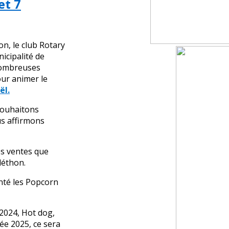
et 7
n, le club Rotary
nicipalité de
nombreuses
ur animer le
ël.
souhaitons
us affirmons
es ventes que
léthon.
nté les Popcorn
n 2024, Hot dog,
ée 2025, ce sera